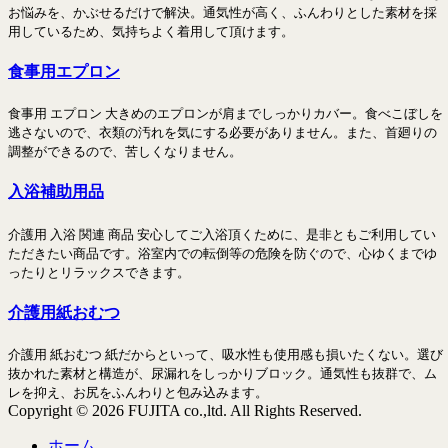
お悩みを、かぶせるだけで解決。通気性が高く、ふんわりとした素材を採
用しているため、気持ちよく着用して頂けます。
食事用エプロン
食事用 エプロン 大きめのエプロンが肩までしっかりカバー。食べこぼしを
逃さないので、衣類の汚れを気にする必要がありません。また、首廻りの
調整ができるので、苦しくなりません。
入浴補助用品
介護用 入浴 関連 商品 安心してご入浴頂くために、是非ともご利用してい
ただきたい商品です。浴室内での転倒等の危険を防ぐので、心ゆくまでゆ
ったりとリラックスできます。
介護用紙おむつ
介護用 紙おむつ 紙だからといって、吸水性も使用感も損いたくない。選び
抜かれた素材と構造が、尿漏れをしっかりブロック。通気性も抜群で、ム
レを抑え、お尻をふんわりと包み込みます。
Copyright © 2026 FUJITA co.,ltd. All Rights Reserved.
ホーム