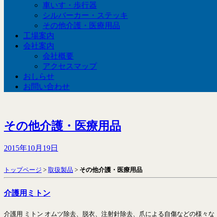
車いす・歩行器
シルバーカー・ステッキ
その他介護・医療用品
工場案内
会社案内
会社概要
アクセスマップ
おしらせ
お問い合わせ
その他介護・医療用品
2015年10月19日
トップページ
>
取扱製品
>
その他介護・医療用品
介護用ミトン
介護用 ミトン オムツ除去、脱衣、注射針除去、爪による自傷などの様々な